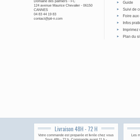
Domaine des palmiers - FC
Guide
124 avenue Maurice Chevalier - 06150
Suivi de c
CANNES
04 83 44 19 83
Foire aux
contact@pit-n.com
Infos prat
Imprimez 
Plan du si
Livraison 48H - 72 H
Votre commande est preparée et livrée chez vous
Les m
Sous 48h - 72 h. Commande avant 11 h -