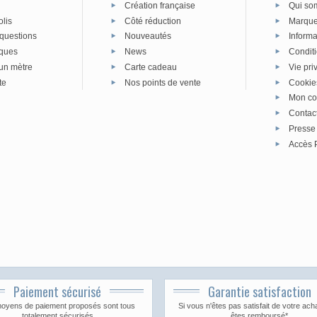
Création française
Qui so
olis
Côté réduction
Marque 
 questions
Nouveautés
Informa
iques
News
Condit
un mètre
Carte cadeau
Vie pri
te
Nos points de vente
Cookie
Mon co
Contac
Presse
Accès 
Paiement sécurisé
Garantie satisfaction
oyens de paiement proposés sont tous
Si vous n'êtes pas satisfait de votre ach
totalement sécurisés
êtes remboursé*