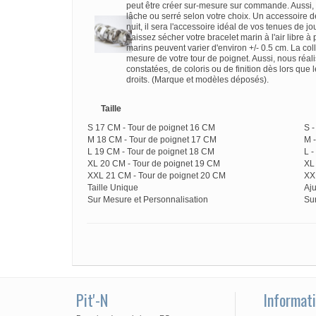
peut être créer sur-mesure sur commande. Aussi, ret
lâche ou serré selon votre choix. Un accessoire d
nuit, il sera l'accessoire idéal de vos tenues de jo
Laissez sécher votre bracelet marin à l'air libre à
marins peuvent varier d'environ +/- 0.5 cm. La coll
mesure de votre tour de poignet. Aussi, nous réali
constatées, de coloris ou de finition dès lors que 
droits. (Marque et modèles déposés).
Taille
S 17 CM - Tour de poignet 16 CM
S 
M 18 CM - Tour de poignet 17 CM
M 
L 19 CM - Tour de poignet 18 CM
L 
XL 20 CM - Tour de poignet 19 CM
XL
XXL 21 CM - Tour de poignet 20 CM
XX
Taille Unique
Aju
Sur Mesure et Personnalisation
Su
Pit'-N
Informat