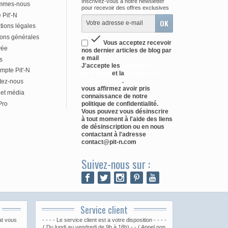
Inscrivez-vous à notre newsletter
mmes-nous
pour recevoir des offres exclusives
Pit'-N
tions légales

ions générales
Vous acceptez recevoir
vée
nos dernier articles de blog par
e mail
s
J'accepte les
conditions
mpte Pit'-N
générales
et la
politique de
confidentialité
.
tez-nous
vous affirmez avoir pris
 et média
connaissance de notre
Pro
politique de confidentialité.
Vous pouvez vous désinscrire
à tout moment à l'aide des liens
de désinscription ou en nous
contactant à l'adresse
contact@pit-n.com
Suivez-nous sur :
Service client
at vous
- - - - Le service client est a votre disposition - - - -
( Du lundi au vendredi de 9h à 18h) - - ( Appel non