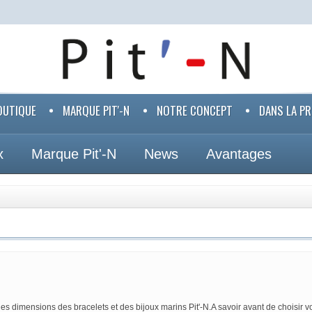
OUTIQUE
MARQUE PIT'-N
NOTRE CONCEPT
DANS LA P
x
Marque Pit'-N
News
Avantages
des dimensions des bracelets et des bijoux marins Pit'-N.A savoir avant de choisir vo