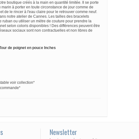
tre boutique créés à la main en quantité limitée. Il se porte
u marin à porter en toute circonstance de jour comme de
e et de le rincer à l'eau claire pour le retrouver comme neuf.
dans notre atelier de Cannes. Les tailles des bracelets
tre ruban ou utiliser un mètre de couture pour prendre la
gnet selon coloris disponibles ! Des différences peuvent être
 réseaux sociaux sont non contractuelles et non libres de
Tour de poignet en pouce Inches
table voir collection*
 commande*
os
Newsletter