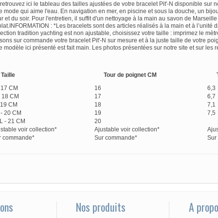
rouvez ici le tableau des tailles ajustées de votre bracelet Pit'-N disponible sur no
e mode qui aime l'eau. En navigation en mer, en piscine et sous la douche, un bijo
ur et du soir. Pour l'entretien, il suffit d'un nettoyage à la main au savon de Marseill
 plat.INFORMATION : *Les bracelets sont des articles réalisés à la main et à l’unité 
ection tradition yachting est non ajustable, choisissez votre taille : imprimez le mè
sons sur commande votre bracelet Pit'-N sur mesure et à la juste taille de votre poi
le modèle ici présenté est fait main. Les photos présentées sur notre site et sur les
Taille
Tour de poignet CM
- 17 CM
16
6,3
- 18 CM
17
6,7
- 19 CM
18
7,1
 - 20 CM
19
7,5
L - 21 CM
20
stable voir collection*
Ajustable voir collection*
Ajus
r commande*
Sur commande*
Sur
ions
Nos produits
A prop