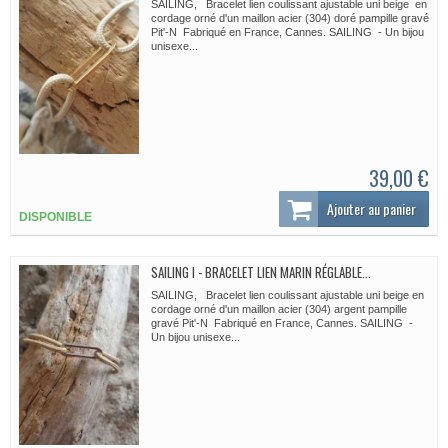
SAILING, Bracelet lien coulissant ajustable uni beige en
cordage orné d'un maillon acier (304) doré pampille gravé
Pit'-N Fabriqué en France, Cannes. SAILING - Un bijou
unisexe...
39,00 €
Ajouter au panier
DISPONIBLE
SAILING I - BRACELET LIEN MARIN RÉGLABLE...
SAILING, Bracelet lien coulissant ajustable uni beige en
cordage orné d'un maillon acier (304) argent pampille
gravé Pit'-N Fabriqué en France, Cannes. SAILING -
Un bijou unisexe...