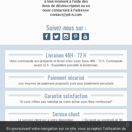
à tout moment à l'aide des
liens de désinscription ou en
nous contactant à l'adresse
contact@pit-n.com
Suivez-nous sur :
Livraison 48H - 72 H
Votre commande est preparée et livrée chez vous Sous 48h - 72 h. Commande
avant 11 h - Expédition possible le lendemain.
Paiement sécurisé
Les moyens de paiement proposés sont tous totalement sécurisés
Garantie satisfaction
Si vous n'êtes pas satisfait de votre achat vous êtes remboursé*
Service client
- - - - Le service client est a votre disposition - - - - ( Du lundi au vendredi de 9h
à 18h) - - ( Appel non surtaxé ) - 04 83 44 19 83
En poursuivant votre navigation sur ce site, vous acceptez l'utilisation de