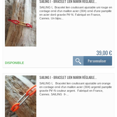
SAILING I - BRACELET LIEN MARIN RÉGLABLE...
SAILING I, Bracelet lien coulissant ajustable uni rouge en
cordage orné d'un maillon acier (304) orné d'une pampille
en acier doré gravée Pit'-N. Fabriqué en France,
Cannes. Un bijou...
39,00 €
Personnaliser
DISPONIBLE
SAILING I - BRACELET LIEN MARIN RÉGLABLE...
SAILING I, Bracelet lien coulissant ajustable uni orange
en cordage orné d'un maillon acier (304) argenté pampille
gravée Pit'-N couleur argent. Fabriqué en France,
Cannes. SAILING II-...